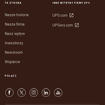
TA STRONA
INNE WITRYNY FIRMY UPS
Nasze historie
Otwórz
UPS.com
w
Nasza firma
Otwórz
UPSers.com
nowym
w
oknie
Nasz wpływ
nowym
oknie
Inwestorzy
Newsroom
Wsparcie
POŁĄCZ