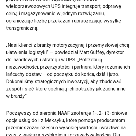
wieloprzewozowych UPS integruje transport, odprawę
celną i magazynowanie w jednym rozwiązaniu,
ograniczając liczbę przekazań i upraszczając wysyłkę
transgraniczną.
„Nasi klienci z branży motoryzacyjnej i przemysłowej chcą
ułatwienia logistyki” — powiedział Matt Guffey, dyrektor
ds. handlowych i strategii w UPS. „Potrzebują
niezawodności, przejrzystości i partnera, który rozumie ich
łańcuchy dostaw – od początku do końca, dziś i jutro.
Dokonaliśmy strategicznych inwestycji, aby zbudować
zespół i sieć, które spełniają ich potrzeby jak żadne inne
w branży”.
Począwszy od sierpnia NAAF zaoferuje 1-, 2- i 3-dniowe
opcje usług do i z Meksyku, które pomogą producentom
przemieszczać części o wysokiej wartości i wrażliwe na
czas, z większą szybkością i przewidywalnością. Dla