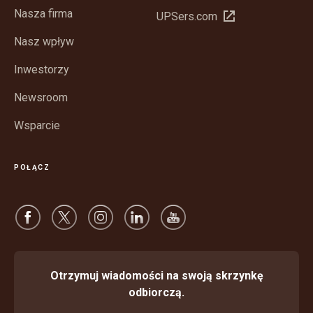
w
Nasza firma
Otwórz
UPSers.com
nowym
w
oknie
Nasz wpływ
nowym
oknie
Inwestorzy
Newsroom
Wsparcie
POŁĄCZ
Otrzymuj wiadomości na swoją skrzynkę
odbiorczą.