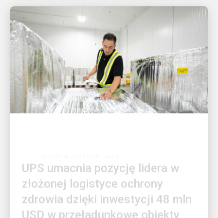
KLIENT W CENTRUM UWAGI
UPS umacnia pozycję lidera w
złożonej logistyce ochrony
zdrowia dzięki inwestycji 48 mln
USD w przeładunkowe obiekty
cross-dock dla frachtu z