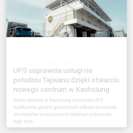
KLIENT W CENTRUM UWAGI
UPS usprawnia usługi na
południu Tajwanu dzięki otwarciu
nowego centrum w Kaohsiung
Nowe centrum w Kaohsiung umożliwia UPS
wydłużenie godzin granicznych odbioru przesyłek
dla klientów w kluczowych klastrach przemysłu
high-tech