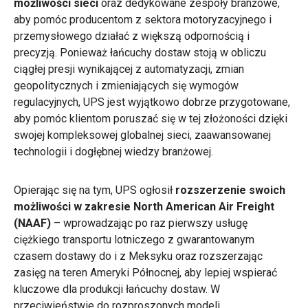
możliwości sieci
oraz dedykowane zespoły branżowe,
aby pomóc producentom z sektora motoryzacyjnego i
przemysłowego działać z większą odpornością i
precyzją. Ponieważ łańcuchy dostaw stoją w obliczu
ciągłej presji wynikającej z automatyzacji, zmian
geopolitycznych i zmieniających się wymogów
regulacyjnych, UPS jest wyjątkowo dobrze przygotowane,
aby pomóc klientom poruszać się w tej złożoności dzięki
swojej kompleksowej globalnej sieci, zaawansowanej
technologii i dogłębnej wiedzy branżowej.
Opierając się na tym, UPS ogłosił
rozszerzenie swoich
możliwości w zakresie North American Air Freight
(NAAF)
– wprowadzając po raz pierwszy usługę
ciężkiego transportu lotniczego z gwarantowanym
czasem dostawy do i z Meksyku oraz rozszerzając
zasięg na teren Ameryki Północnej, aby lepiej wspierać
kluczowe dla produkcji łańcuchy dostaw. W
przeciwieństwie do rozproszonych modeli