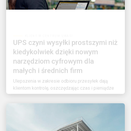
KLIENT W CENTRUM UWAGI
UPS czyni wysyłki prostszymi niż
kiedykolwiek dzięki nowym
narzędziom cyfrowym dla
małych i średnich firm
Ulepszenia w zakresie odbioru przesyłek dają
klientom kontrolę, oszczędzając czas i pieniądze