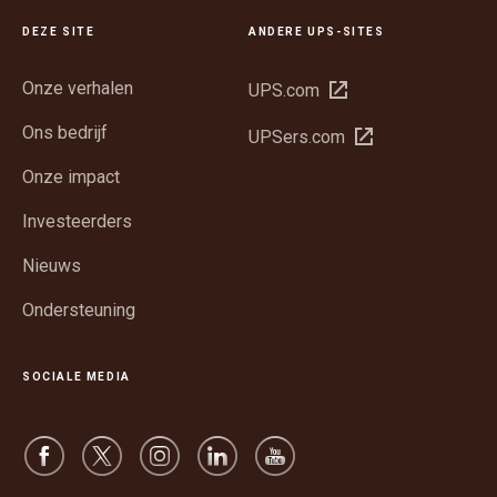
DEZE SITE
ANDERE UPS-SITES
Onze verhalen
Opent
UPS.com
in
Ons bedrijf
Opent
UPSers.com
een
in
nieuw
Onze impact
een
venster
nieuw
Investeerders
venster
Nieuws
Ondersteuning
SOCIALE MEDIA