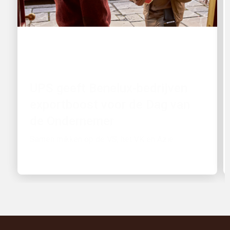
KLANTGERICHT
UPS geeft Benelux-bedrijven
exportboost voor de Dag van
de Ondernemer
Samen mikken op de VS, het VK en Azië