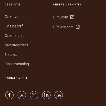
DEZE SITE
ANDERE UPS-SITES
Onze verhalen
Opent
UPS.com
in
Ons bedrijf
Opent
UPSers.com
een
in
nieuw
Onze impact
een
venster
nieuw
Investeerders
venster
Nieuws
Ondersteuning
SOCIALE MEDIA