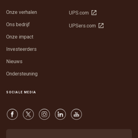
Onze verhalen
Opent
UPS.com
in
Ons bedrijf
Opent
UPSers.com
een
in
nieuw
Onze impact
een
venster
nieuw
Investeerders
venster
Nieuws
Ondersteuning
SOCIALE MEDIA