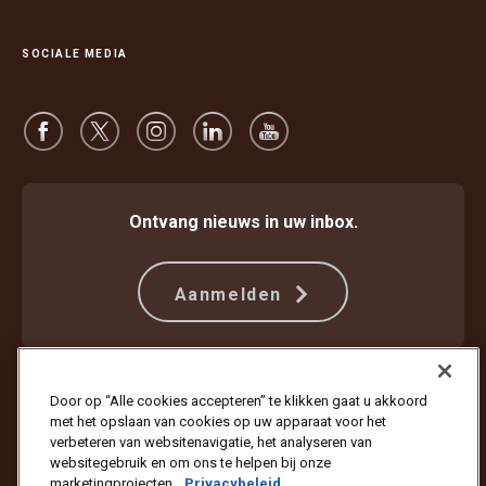
SOCIALE MEDIA
Ontvang nieuws in uw inbox.
Aanmelden
Beschermen tegen fraude
Algemene voorwaarden
Door op “Alle cookies accepteren” te klikken gaat u akkoord
Gebruiksvoorwaarden website
Privacyverklaring
met het opslaan van cookies op uw apparaat voor het
Cookie-instellingen
verbeteren van websitenavigatie, het analyseren van
websitegebruik en om ons te helpen bij onze
Copyright © 1994 - 2026 United Parcel Service of America, Inc. Alle
marketingprojecten.
Privacybeleid