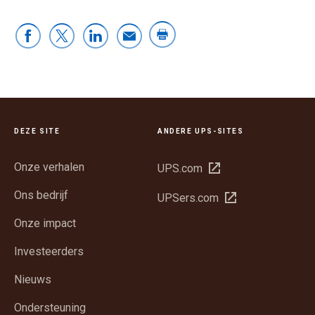
DEZE SITE
ANDERE UPS-SITES
Onze verhalen
Opent
UPS.com
in
Ons bedrijf
Opent
UPSers.com
een
in
nieuw
Onze impact
een
venster
nieuw
Investeerders
venster
Nieuws
Ondersteuning