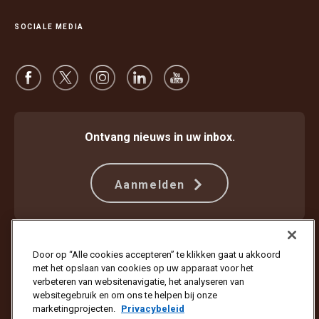
SOCIALE MEDIA
Ontvang nieuws in uw inbox.
Aanmelden
Beschermen tegen fraude
Algemene voorwaarden
Door op “Alle cookies accepteren” te klikken gaat u akkoord
Gebruiksvoorwaarden website
Privacyverklaring
met het opslaan van cookies op uw apparaat voor het
Cookie-instellingen
verbeteren van websitenavigatie, het analyseren van
websitegebruik en om ons te helpen bij onze
Copyright © 1994 - 2026 United Parcel Service of America, Inc. Alle
marketingprojecten.
Privacybeleid
rechten voorbehouden. Wilt u geen e-mailupdates meer ontvangen?