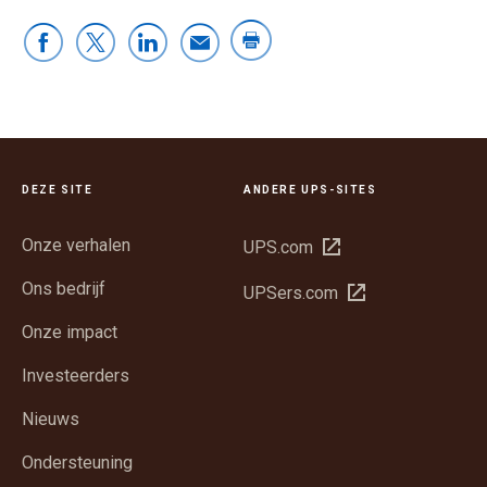
DEZE SITE
ANDERE UPS-SITES
Onze verhalen
Opent
UPS.com
in
Ons bedrijf
Opent
UPSers.com
een
in
nieuw
Onze impact
een
venster
nieuw
Investeerders
venster
Nieuws
Ondersteuning