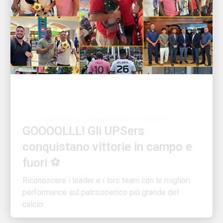
PERSONE CHE ALIMENTANO LA CRESCITA
GOOOOLLL! Gli UPSers
conquistano vittorie in campo e
fuori ⚽
Riconoscere i leader e i loro team con le migliori
performance sul palcoscenico più grande del
calcio