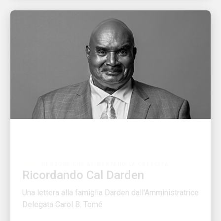
PERSONE CHE ALIMENTANO LA CRESCITA
Ricordando Cal Darden
Una lettera alla famiglia Darden dall'Amministratrice
Delegata Carol B. Tomé