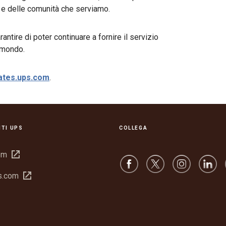
i e delle comunità che serviamo.
tire di poter continuare a fornire il servizio
il mondo.
ates.ups.com
.
ITI UPS
COLLEGA
Apri
om
in
Apri
s.com
una
in
nuova
una
finestra
nuova
finestra