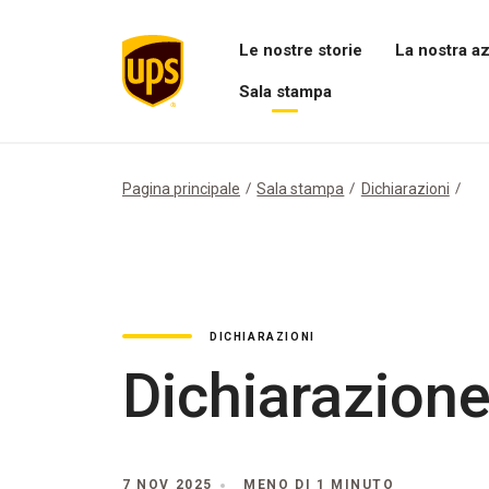
Le nostre storie
La nostra a
Apri
Apri
Sala stampa
il
il
menu
menu
Apri
Le
La
menu
nostre
nostra
Sala
storie
azienda
stampa
Pagina principale
Sala stampa
Dichiarazioni
DICHIARAZIONI
Dichiarazione
7 NOV 2025
MENO DI 1 MINUTO