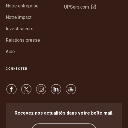
dans
Notre entreprise
Ouvrir
UPSers.com
une
dans
nouvelle
Notre impact
une
fenêtre
nouvelle
Investisseurs
fenêtre
Relations presse
Aide
CONNECTER
Recevez nos actualités dans votre boîte mail.