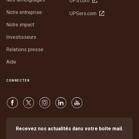
UPS.com
dans
Notre entreprise
Ouvrir
UPSers.com
une
dans
nouvelle
Notre impact
une
fenêtre
nouvelle
Investisseurs
fenêtre
Relations presse
Aide
CONNECTER
Recevez nos actualités dans votre boîte mail.