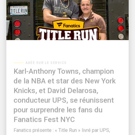
AXÉE SUR LE SERVICE
Karl-Anthony Towns, champion
de la NBA et star des New York
Knicks, et David Delarosa,
conducteur UPS, se réunissent
pour surprendre les fans du
Fanatics Fest NYC
Fanatics présente : « Title Run » livré par UPS,
produit par Fanatics Studios