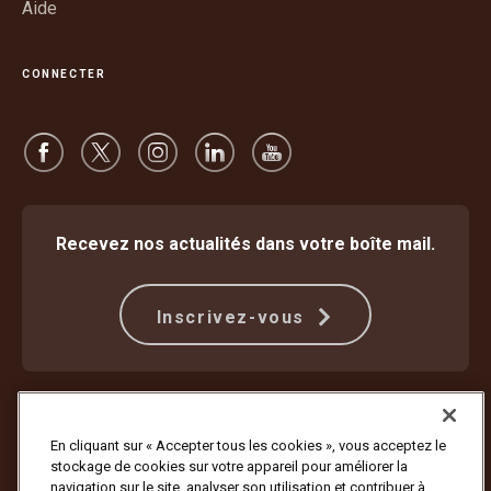
Aide
CONNECTER
Recevez nos actualités dans votre boîte mail.
Inscrivez-vous
Protection contre la fraude
Modalités
Conditions d’utilisation du site internet
Politique de confidentialité
En cliquant sur « Accepter tous les cookies », vous acceptez le
Paramètres des cookies
stockage de cookies sur votre appareil pour améliorer la
navigation sur le site, analyser son utilisation et contribuer à