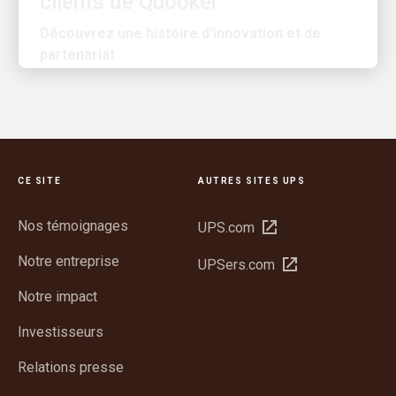
Découvrez une histoire d'innovation et de
partenariat
CE SITE
AUTRES SITES UPS
Nos témoignages
Ouvrir
UPS.com
dans
Notre entreprise
Ouvrir
UPSers.com
une
dans
nouvelle
Notre impact
une
fenêtre
nouvelle
Investisseurs
fenêtre
Relations presse