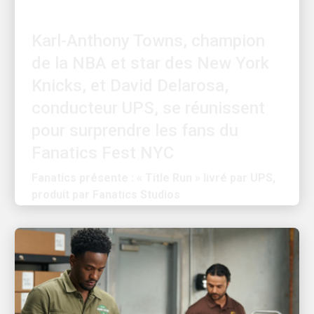
Karl-Anthony Towns, champion
de la NBA et star des New York
Knicks, et David Delarosa,
conducteur UPS, se réunissent
pour surprendre les fans du
Fanatics Fest NYC
Fanatics présente : « Title Run » livré par UPS,
produit par Fanatics Studios