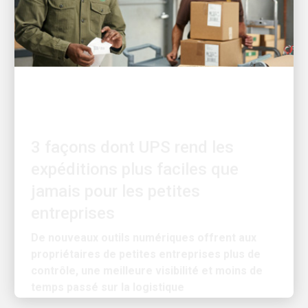
AXÉE SUR LE SERVICE
3 façons dont UPS rend les
expéditions plus faciles que
jamais pour les petites
entreprises
De nouveaux outils numériques offrent aux
propriétaires de petites entreprises plus de
contrôle, une meilleure visibilité et moins de
temps passé sur la logistique