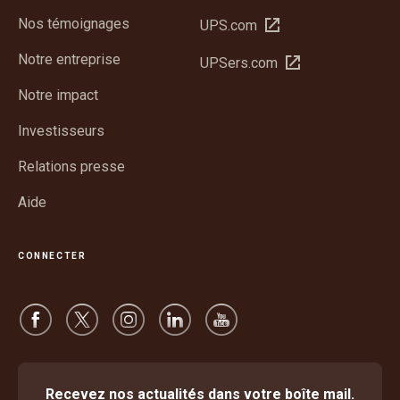
Nos témoignages
Ouvrir
UPS.com
dans
Notre entreprise
Ouvrir
UPSers.com
une
dans
nouvelle
Notre impact
une
fenêtre
nouvelle
Investisseurs
fenêtre
Relations presse
Aide
CONNECTER
Recevez nos actualités dans votre boîte mail.