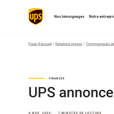
Nos témoignages
Notre entrepri
Ouvrir
Ouvrir
le
le
menu
menu
Nos
de
témoignages
notre
Page d’accueil
Relations presse
Communiqués de
entreprise
FINANCES
UPS annonce 
6 NOV. 2025
7 MINUTES DE LECTURE