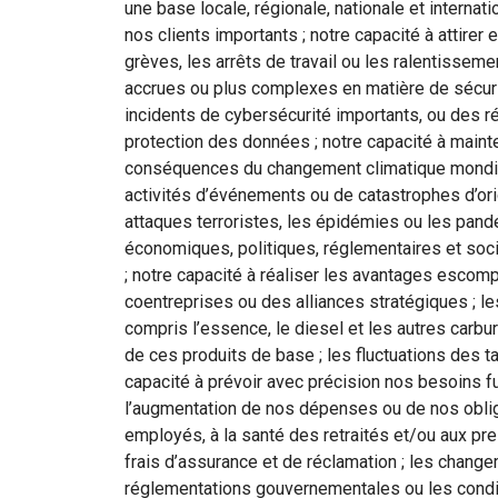
une base locale, régionale, nationale et interna
nos clients importants ; notre capacité à attirer
grèves, les arrêts de travail ou les ralentissem
accrues ou plus complexes en matière de sécuri
incidents de cybersécurité importants, ou des r
protection des données ; notre capacité à mainte
conséquences du changement climatique mondial 
activités d’événements ou de catastrophes d’ori
attaques terroristes, les épidémies ou les pan
économiques, politiques, réglementaires et soc
; notre capacité à réaliser les avantages escom
coentreprises ou des alliances stratégiques ; les
compris l’essence, le diesel et les autres carbur
de ces produits de base ; les fluctuations des ta
capacité à prévoir avec précision nos besoins fu
l’augmentation de nos dépenses ou de nos oblig
employés, à la santé des retraités et/ou aux pres
frais d’assurance et de réclamation ; les chang
réglementations gouvernementales ou les cond