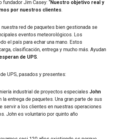
o fundador Jim Casey: “
Nuestro objetivo real y
mos por nuestros clientes
.
, nuestra red de paquetes bien gestionada se
ncipales eventos meteorológicos. Los
odo el país para echar una mano. Estos
rga, clasificación, entrega y mucho más. Ayudan
 esperan de UPS
.
de UPS, pasados y presentes:
niería industrial de proyectos especiales
John
 la entrega de paquetes. Una gran parte de sus
e servir a los clientes en nuestras operaciones
. John es voluntario por quinto año
 llevamos casi 120 años existiendo es porque