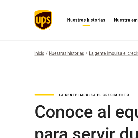
Nuestras historias
Nuestra em
Abrir
Abrir
el
el
menú
menú
Nuestras
Nuestra
historias
empresa
Inicio
Nuestras historias
La gente impulsa el crec
LA GENTE IMPULSA EL CRECIMIENTO
Conoce al eq
para servir d