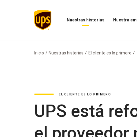
Nuestras historias
Nuestra em
Abrir
Abrir
el
el
menú
menú
Nuestras
Nuestra
historias
empresa
Inicio
Nuestras historias
El cliente es lo primero
EL CLIENTE ES LO PRIMERO
UPS está ref
el proveedor