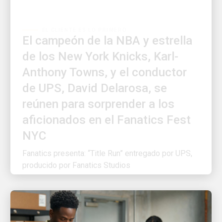
EL CLIENTE ES LO PRIMERO
El campeón de la NBA y estrella
de los New York Knicks, Karl-
Anthony Towns, y el conductor
de UPS, David Delarosa, se
reúnen para sorprender a los
aficionados en el Fanatics Fest
NYC
Fanatics presenta: “Title Run” entregado por UPS,
producido por Fanatics Studios