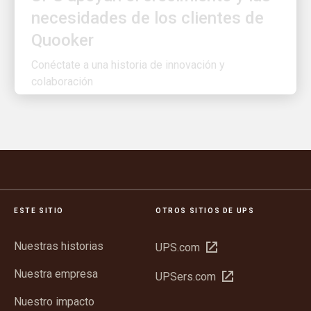
Quooker
Conéctate a una historia de innovación y
colaboración
ESTE SITIO
OTROS SITIOS DE UPS
Nuestras historias
Abrir
UPS.com
en
Nuestra empresa
Abrir
UPSers.com
una
en
ventana
Nuestro impacto
una