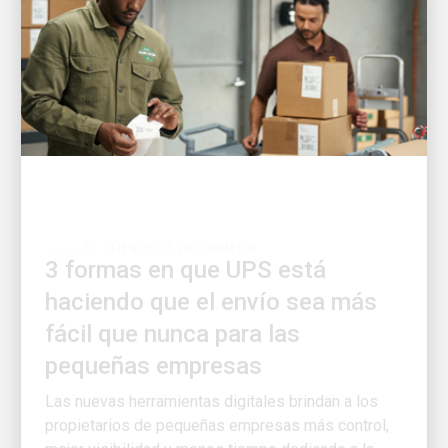
EL CLIENTE ES LO PRIMERO
3 formas en que UPS está
haciendo que el envío sea más
fácil que nunca para las
pequeñas empresas
Las nuevas herramientas digitales brindan a los
propietarios de pequeñas empresas más control,
mejor visibilidad y menos tiempo dedicado a la
logística