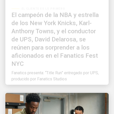
El campeón de la NBA y estrella
de los New York Knicks, Karl-
Anthony Towns, y el conductor
de UPS, David Delarosa, se
reúnen para sorprender a los
aficionados en el Fanatics Fest
NYC
Fanatics presenta: “Title Run” entregado por UPS,
producido por Fanatics Studios