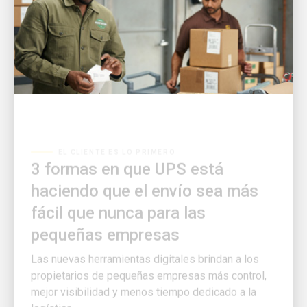
EL CLIENTE ES LO PRIMERO
3 formas en que UPS está
haciendo que el envío sea más
fácil que nunca para las
pequeñas empresas
Las nuevas herramientas digitales brindan a los
propietarios de pequeñas empresas más control,
mejor visibilidad y menos tiempo dedicado a la
logística