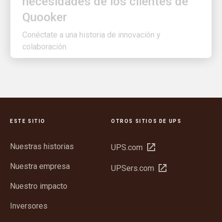
Quooker
Conéctate a una historia de innovación y
colaboración
ESTE SITIO
OTROS SITIOS DE UPS
Nuestras historias
Abrir
UPS.com
en
Nuestra empresa
Abrir
UPSers.com
una
en
ventana
Nuestro impacto
una
nueva
ventana
Inversores
nueva