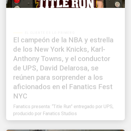
EL CLIENTE ES LO PRIMERO
El campeón de la NBA y estrella
de los New York Knicks, Karl-
Anthony Towns, y el conductor
de UPS, David Delarosa, se
reúnen para sorprender a los
aficionados en el Fanatics Fest
NYC
Fanatics presenta: “Title Run” entregado por UPS,
producido por Fanatics Studios