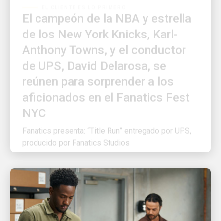
El campeón de la NBA y estrella
de los New York Knicks, Karl-
Anthony Towns, y el conductor
de UPS, David Delarosa, se
reúnen para sorprender a los
aficionados en el Fanatics Fest
NYC
Fanatics presenta: “Title Run” entregado por UPS,
producido por Fanatics Studios