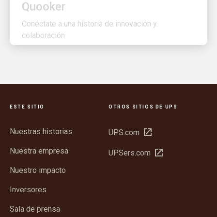
Conéctate a una historia de innovación y
colaboración
ESTE SITIO
OTROS SITIOS DE UPS
Nuestras historias
Abrir
UPS.com
en
Nuestra empresa
Abrir
UPSers.com
una
en
ventana
Nuestro impacto
una
nueva
ventana
Inversores
nueva
Sala de prensa