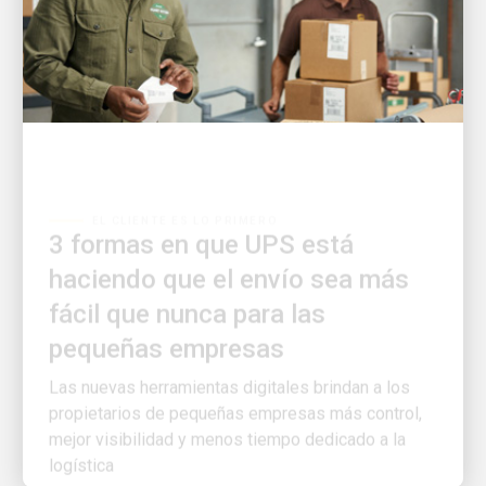
EL CLIENTE ES LO PRIMERO
3 formas en que UPS está
haciendo que el envío sea más
fácil que nunca para las
pequeñas empresas
Las nuevas herramientas digitales brindan a los
propietarios de pequeñas empresas más control,
mejor visibilidad y menos tiempo dedicado a la
logística