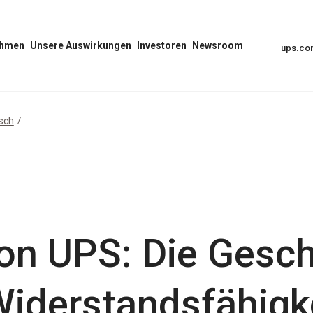
ehmen
Unsere Auswirkungen
Investoren
Newsroom
ups.c
Unser
Menü
Menü
Auswirkungs-
Investoren
„Newsroom“
Menü
öffnen
öffnen
öffnen
sch
on UPS: Die Gesch
Widerstandsfähigk