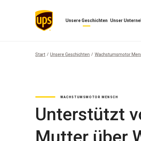
Unsere Geschichten
Unser Untern
Menü
Menü
„Unsere
„Unser
Geschichten“
Unternehmen“
öffnen
öffnen
Start
Unsere Geschichten
Wachstumsmotor Men
WACHSTUMSMOTOR MENSCH
Unterstützt v
Mutter über 