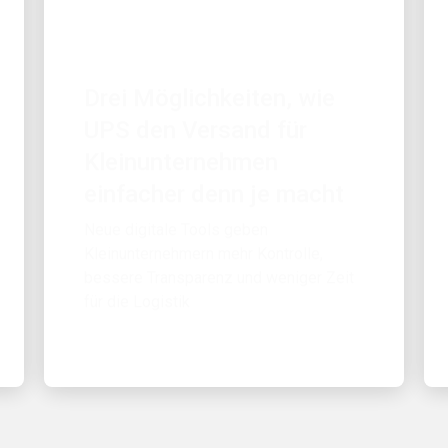
ZUERST FÜR DIE KUNDEN
Drei Möglichkeiten, wie
UPS den Versand für
Kleinunternehmen
einfacher denn je macht
Neue digitale Tools geben
Kleinunternehmern mehr Kontrolle,
bessere Transparenz und weniger Zeit
für die Logistik