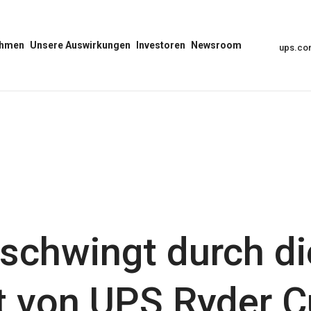
ehmen
Unsere Auswirkungen
Investoren
Newsroom
ups.c
Unser
Menü
Menü
Auswirkungs-
Investoren
„Newsroom“
Menü
öffnen
öffnen
öffnen
schwingt durch di
t von UPS Ryder C