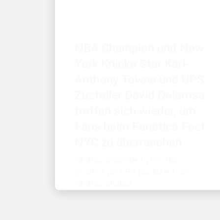
ZUERST FÜR DIE KUNDEN
NBA Champion und New
York Knicks Star Karl-
Anthony Towns und UPS
Zusteller David Delarosa
treffen sich wieder, um
Fans beim Fanatics Fest
NYC zu überraschen
Fanatics präsentiert: „Title Run“,
geliefert von UPS, produziert von
Fanatics Studios