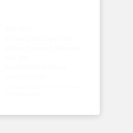
ZUERST FÜR DIE KUNDEN
Wie UPS
Versandlösungen das
Wachstum von Quooker
und die
Kundenbedürfnisse
unterstützen
Erlebe eine Geschichte von Innovation
und Partnerschaft