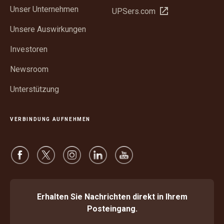
neuem
Unser Unternehmen
In
UPSers.com
Fenster
neuem
öffnen
Unsere Auswirkungen
Fenster
öffnen
Investoren
Newsroom
Unterstützung
VERBINDUNG AUFNEHMEN
Erhalten Sie Nachrichten direkt in Ihrem
Posteingang.